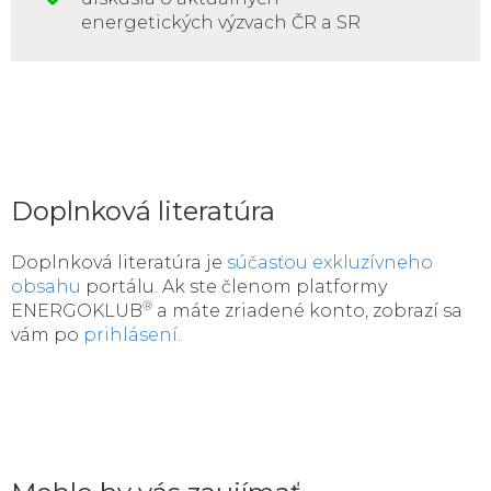
energetických výzvach ČR a SR
Doplnková literatúra
Doplnková literatúra je
súčasťou exkluzívneho
obsahu
portálu. Ak ste členom platformy
®
ENERGOKLUB
a máte zriadené konto, zobrazí sa
vám po
prihlásení
.