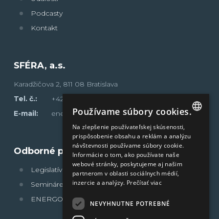
Podcasty
Kontakt
SFÉRA, a.s.
Karadžičova 2, 811 08 Bratislava
Tel. č.:
+421 2 502 13 142
Používame súbory cookies.
E-mail:
energoklub@sfera.sk
Na zlepšenie používateľskej skúsenosti,
SLOVAK
prispôsobenie obsahu a reklám a analýzu
návštevnosti používame súbory cookie.
ENGLISH
Odborné portály
Informácie o tom, ako používate naše
webové stránky, poskytujeme aj našim
Legislatívne povinnosti
partnerom v oblasti sociálnych médií,
inzercie a analýzy.
Prečítať viac
Semináre sféra
®
ENERGOFÓRUM
NEVYHNUTNE POTREBNÉ