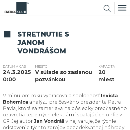
STRETNUTIE S
JANOM
VONDRÁŠOM
DÁTUM A ČAS
MIESTO
KAPACITA
24.3.2025
V súlade so zaslanou
20
0:00
pozvánkou
miest
V minulom roku vypracovala spoločnosť
Invicta
Bohemica
analýzu pre českého prezidenta Petra
Pavla, ktorá sa zameriava na dôsledky predčasného
uzavretia tepelných elektrární spaľujúcich uhlie v
ČR. Jej autor
Jan Vondráš
v nej varuje, že rýchle
odstavenie týchto zdrojov bez adekvátnej náhrady