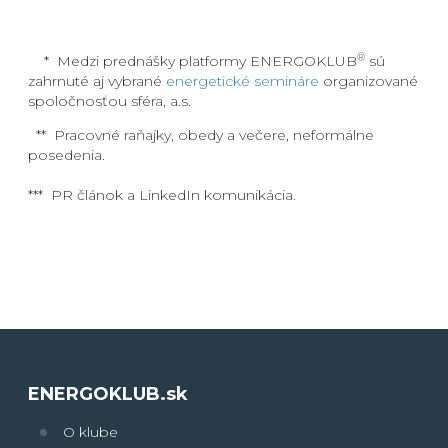
®
* Medzi prednášky platformy
ENERGOKLUB
sú
zahrnuté aj vybrané
energetické semináre
organizované
spoločnosťou sféra, a.s.
** Pracovné raňajky, obedy a večere, neformálne
posedenia.
***
PR článok a LinkedIn komunikácia.
ENERGOKLUB.sk
O klube