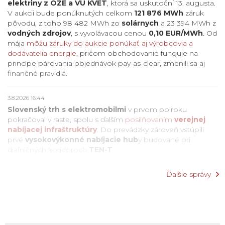
elektriny z OZE a VÚ KVET
, ktorá sa uskutoční 13. augusta.
V aukcii bude ponúknutých celkom
121 876 MWh
záruk
pôvodu, z toho 98 482 MWh zo
solárnych
a 23 394 MWh z
vodných zdrojov
, s vyvolávacou cenou
0,10 EUR/MWh
. Od
mája
môžu záruky do aukcie ponúkať aj výrobcovia a
dodávatelia energie
, pričom obchodovanie funguje na
princípe párovania objednávok pay-as-clear, zmenili sa aj
finančné pravidlá.
3.8.2026 16:44
Slovenský trh s elektromobilmi
v prvom polroku
pokračoval v raste, spolu s ďalším
posilňovaním
verejnej
nabíjacej infraštruktúry
. Do prevádzky zároveň vstúpili
prvé
vysokovýkonné nabíjacie hub
y budované pri
diaľničných koridoroch
TEN-T
.
Ďalšie správy
30.7.2026 09:51
Horúčavy
a
sucho
obmedzujú výrobu elektriny v časti
Európy, pričom niektoré
jadrové elektrárne
v Rumunsku,
Francúzsku alebo v Maďarsku museli
znížiť výkon
,
prípadne odstaviť reaktory pre
nedostatok chladiacej