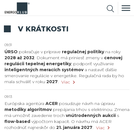
V KRÁTKOSTI
09:31
ÚRSO
pokračuje v príprave
regulačnej politiky
na roky
2028 až 2032
. Dokument má priniesť zmeny v
cenovej
regulácii tepelnej energetiky
, podporiť využívanie
inteligentných meracích systémov
a nastaviť ďalšie
smerovanie regulácie v energetike. Regulačná rada by ho
mala schváliť v roku
2027
.
Viac
09:13
Európska agentúra
ACER
posudzuje návrh na úpravu
metodiky algoritmov
prepájania trhov s elektrinou. Zmena
má umožniť zavedenie troch
vnútrodenných aukcií
s
flow-based
výpočtom kapacít. O návrhu má ACER
rozhodnúť najneskôr do
21. januára 2027
.
Viac