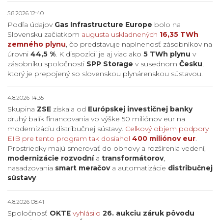
5.8.2026 12:40
Podľa údajov
Gas Infrastructure Europe
bolo na
Slovensku začiatkom
augusta uskladnených
16,35 TWh
zemného plynu
, čo predstavuje naplnenosť zásobníkov na
úrovni
44,5 %
. K dispozícii je aj viac ako
5 TWh plynu
v
zásobníku spoločnosti
SPP Storage
v susednom
Česku
,
ktorý je prepojený so slovenskou plynárenskou sústavou.
4.8.2026 14:35
Skupina
ZSE
získala od
Európskej investičnej banky
druhý balík financovania vo výške 50 miliónov eur na
modernizáciu distribučnej sústavy.
Celkový objem podpory
EIB pre tento program tak dosiahol
400 miliónov eur
.
Prostriedky majú smerovať do obnovy a rozšírenia vedení,
modernizácie rozvodní
a
transformátorov
,
nasadzovania
smart meračov
a automatizácie
distribučnej
sústavy
.
4.8.2026 08:41
Spoločnosť
OKTE
vyhlásilo
26. aukciu záruk pôvodu