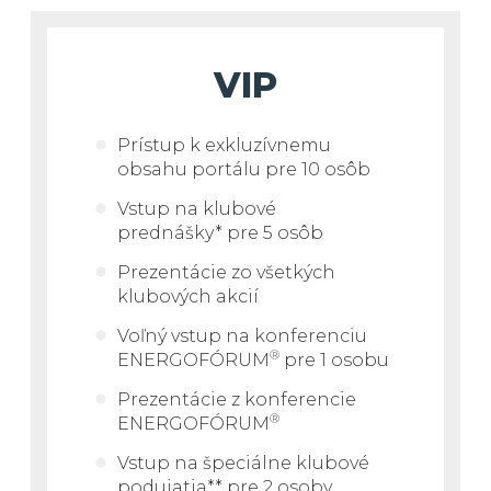
VIP
Prístup k exkluzívnemu
obsahu portálu pre 10 osôb
Vstup
na klubové
prednášky*
pre 5 osôb
Prezentácie zo všetkých
klubových akcií
Voľný vstup na konferenciu
®
ENERGOFÓRUM
pre 1 osobu
Prezentácie z konferencie
®
ENERGOFÓRUM
Vstup
na špeciálne klubové
podujatia*
* pre 2 osoby