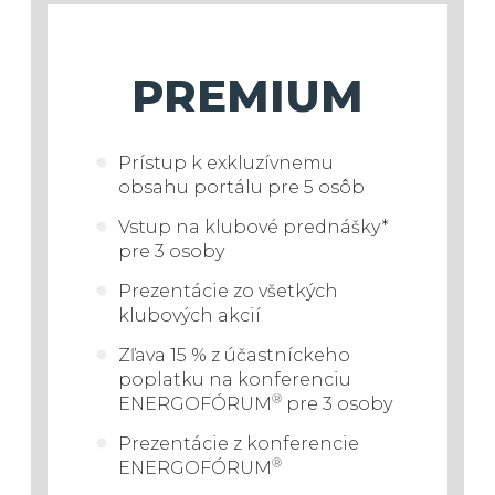
PREMIUM
Prístup k exkluzívnemu
obsahu portálu pre 5 osôb
Vstup
na klubové prednášky*
pre 3 osoby
Prezentácie zo všetkých
klubových akcií
Zľava 15 % z účastníckeho
poplatku na konferenciu
®
ENERGOFÓRUM
pre 3 osoby
Prezentácie z konferencie
®
ENERGOFÓRUM