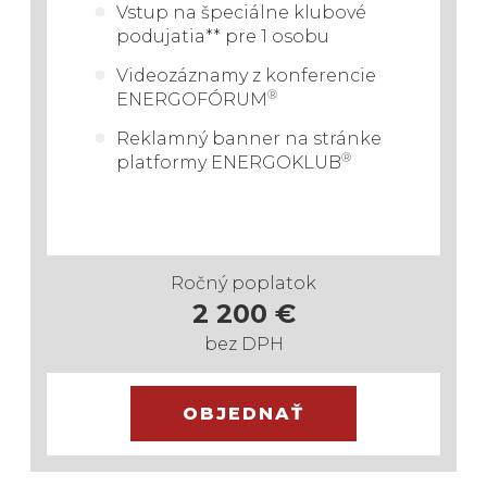
Vstup
na špeciálne klubové
podujatia*
* pre 1 osobu
Videozáznamy z konferencie
®
ENERGOFÓRUM
Reklamný banner na stránke
®
platformy
ENERGOKLUB
Ročný poplatok
2 200 €
bez DPH
OBJEDNAŤ