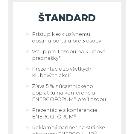
poradenské služby v objeme 100
miliárd eur pre viac ako 870 projektov.
ŠTANDARD
Prístup k exkluzívnemu
obsahu portálu pre 3 osoby
Vstup pre 1 osobu na klubové
prednášky*
Prezentácie zo všetkých
klubových akcií
Zľava 5 % z účastníckeho
poplatku na konferenciu
®
ENERGOFÓRUM
pre 1 osobu
Prezentácie z konferencie
®
ENERGOFÓRUM
Reklamný banner na stránke
®