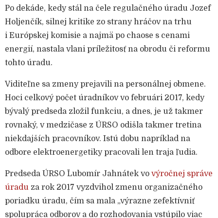
Po dekáde, kedy stál na čele regulačného úradu Jozef
Holjenčík, silnej kritike zo strany hráčov na trhu
i Európskej komisie a najmä po chaose s cenami
energií, nastala vlani príležitosť na obrodu či reformu
tohto úradu.
Viditeľne sa zmeny prejavili na personálnej obmene.
Hoci celkový počet úradníkov vo februári 2017, kedy
bývalý predseda zložil funkciu, a dnes, je už takmer
rovnaký, v medzičase z ÚRSO odišla takmer tretina
niekdajších pracovníkov. Istú dobu napríklad na
odbore elektroenergetiky pracovali len traja ľudia.
Predseda ÚRSO Ľubomír Jahnátek vo
výročnej správe
úradu
za rok 2017 vyzdvihol zmenu organizačného
poriadku úradu, čím sa mala „výrazne zefektívniť
spolupráca odborov a do rozhodovania vstúpilo viac