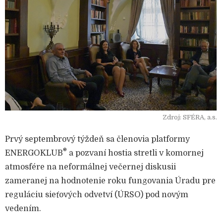
Zdroj: SFÉRA, a.s.
Prvý septembrový týždeň sa členovia platformy
®
ENERGOKLUB
a pozvaní hostia stretli v komornej
atmosfére na neformálnej večernej diskusii
zameranej na hodnotenie roku fungovania Úradu pre
reguláciu sieťových odvetví (ÚRSO) pod novým
vedením.