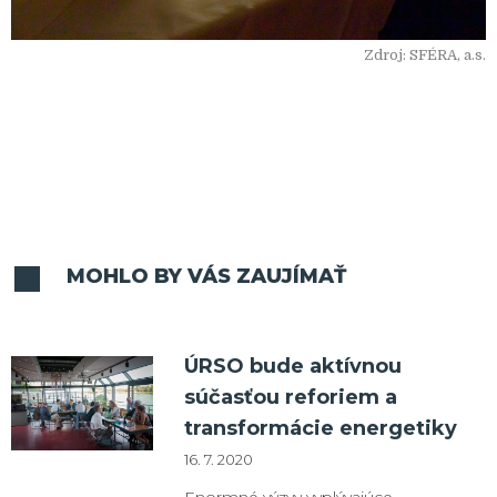
Zdroj: SFÉRA, a.s.
MOHLO BY VÁS ZAUJÍMAŤ
ÚRSO bude aktívnou
súčasťou reforiem a
transformácie energetiky
16. 7. 2020
Enormné výzvy vyplývajúce