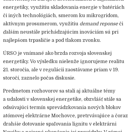
energetiky, využitiu skladovania energie v batériách
či iných technológiách, smerom ku mikrogridom,
aktívnym prosumerom, využitiu
demand reponse
či
ďalším neustále prichádzajúcim inováciám sú pri
najlepšom trpasličie a pod tlakom zvonku.
ÚRSO je vnímané ako brzda rozvoja slovenskej
energetiky. Vo výsledku nielenže ignorujeme realitu
21. storočia, ale v regulácii zaostávame priam v 19.
storočí, zaznelo počas diskusie.
Predmetom rozhovorov sa stali aj aktuálne témy
a udalosti v slovenskej energetike, obzvlášť stále sa
odsúvajúci termín sprevádzkovania nových blokov
atómovej elektrárne Mochovce, pretrvávajúce a čoraz
drahšie dotovanie spaľovania lignitu v elektrárni