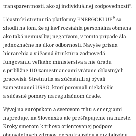
transparentnosti, ako aj individuálnej zodpovednosti“.
®
Účastníci stretnutia platformy ENERGOKLUB
sa
zhodli na tom, že aj keď rozsiahla personálna obmena
ako taká nemusí byť negatívom, v tomto prípade šla
jednoznačne na úkor odbornosti. Navyše prísna
hierarchia a súčasná štruktúra zodpovedá
fungovaniu veľkého ministerstva a nie úradu
s približne 110 zamestnancami vrátane oblastných
pracovísk. Stretnutia sa zúčastnili aj bývalí
zamestnanci ÚRSO, ktorí porovnali niekdajšie
a súčasné pomery na regulačnom úrade.
Vývoj na európskom a svetovom trhu s energiami
napreduje, na Slovensku ale prešľapujeme na mieste.
Kroky smerom k trhovo orientovanej podpore
obnoviteľných zdrojov, decentralizácii a digitalizácii