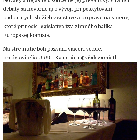
Nováky a nejasné ukončenie jej prevádzky. V rámci
debaty sa hovorilo aj o vývoji pri poskytovaní
podporných služieb v sústave a príprave na zmeny,
ktoré prinesie legislatíva tzv. zimného balíka
Európskej komisie.
Na stretnutie boli pozvaní viacerí vedúci
predstavitelia ÚRSO. Svoju účasť však zamietli.