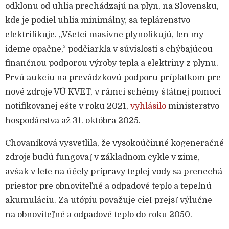
odklonu od uhlia prechádzajú na plyn, na Slovensku,
kde je podiel uhlia minimálny, sa teplárenstvo
elektrifikuje. „Všetci masívne plynofikujú, len my
ideme opačne,“ podčiarkla v súvislosti s chýbajúcou
finančnou podporou výroby tepla a elektriny z plynu.
Prvú aukciu na prevádzkovú podporu príplatkom pre
nové zdroje VÚ KVET, v rámci schémy štátnej pomoci
notifikovanej ešte v roku 2021,
vyhlásilo
ministerstvo
hospodárstva až 31. októbra 2025.
Chovaníková vysvetlila, že vysokoúčinné kogeneračné
zdroje budú fungovať v základnom cykle v zime,
avšak v lete na účely prípravy teplej vody sa prenechá
priestor pre obnoviteľné a odpadové teplo a tepelnú
akumuláciu. Za utópiu považuje cieľ prejsť výlučne
na obnoviteľné a odpadové teplo do roku 2050.