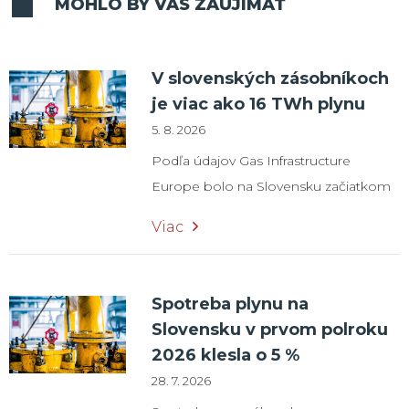
MOHLO BY VÁS ZAUJÍMAŤ
V slovenských zásobníkoch
je viac ako 16 TWh plynu
5. 8. 2026
Podľa údajov Gas Infrastructure
Europe bolo na Slovensku začiatkom
augusta uskladnených 16,35 TWh plynu,
Viac
čo predstavuje naplnenosť zásobníkov
na úrovni 44,5 %. K dispozícii je aj viac
ako 5 TWh plynu v zásobníku
Spotreba plynu na
spoločnosti SPP Storage v susednom
Slovensku v prvom polroku
Česku, ktorý je prepojený so
2026 klesla o 5 %
slovenskou plynárenskou sústavou.
28. 7. 2026
Spoločnosť Slovenský plynárenský