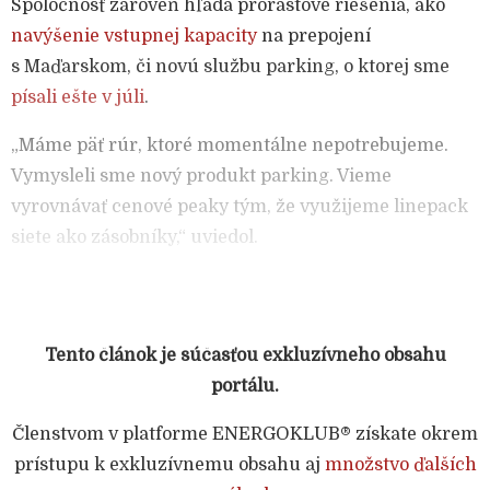
Spoločnosť zároveň hľadá prorastové riešenia, ako
navýšenie vstupnej kapacity
na prepojení
s Maďarskom, či novú službu parking, o ktorej sme
písali ešte v júli
.
„Máme päť rúr, ktoré momentálne nepotrebujeme.
Vymysleli sme nový produkt parking. Vieme
vyrovnávať cenové peaky tým, že využijeme linepack
siete ako zásobníky,“ uviedol.
Tento článok je súčasťou exkluzívneho obsahu
portálu.
Členstvom v platforme ENERGOKLUB® získate okrem
prístupu k exkluzívnemu obsahu aj
množstvo ďalších