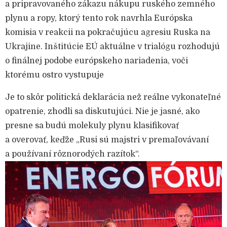
a pripravovaného zákazu nákupu ruského zemného
plynu a ropy, ktorý tento rok navrhla Európska
komisia v reakcii na pokračujúcu agresiu Ruska na
Ukrajine. Inštitúcie EÚ aktuálne v trialógu rozhodujú
o finálnej podobe európskeho nariadenia, voči
ktorému ostro vystupuje
Je to skôr politická deklarácia než reálne vykonateľné
opatrenie, zhodli sa diskutujúci. Nie je jasné, ako
presne sa budú molekuly plynu klasifikovať
a overovať, keďže „Rusi sú majstri v premaľovávaní
a používaní rôznorodých razítok“.