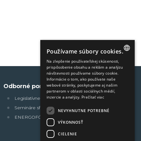
Používame súbory cookies.
Na zlepšenie používateľskej skúsenosti,
SLOVAK
prispôsobenie obsahu a reklám a analýzu
návštevnosti používame súbory cookie.
ENGLISH
Informácie o tom, ako používate naše
webové stránky, poskytujeme aj našim
Odborné portály
partnerom v oblasti sociálnych médií,
inzercie a analýzy.
Prečítať viac
Legislatívne povinnosti
Semináre sféra
NEVYHNUTNE POTREBNÉ
®
ENERGOFÓRUM
VÝKONNOSŤ
CIELENIE