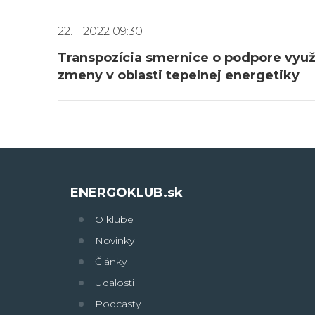
22.11.2022 09:30
Transpozícia smernice o podpore využ
zmeny v oblasti tepelnej energetiky
ENERGOKLUB.sk
O klube
Novinky
Články
Udalosti
Podcasty