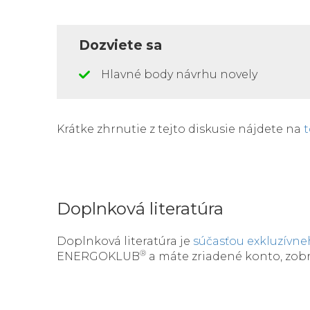
Dozviete sa
Hlavné body návrhu novely
Krátke zhrnutie z tejto diskusie nájdete na
Doplnková literatúra
Doplnková literatúra je
súčasťou exkluzívn
®
ENERGOKLUB
a máte zriadené konto, zob