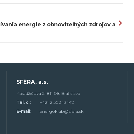
ívania energie z obnoviteľných zdrojov a
SFÉRA, a.s.
Karadžičova 2, 811 08 Bratislava
Tel. č.:
+421 2 502 13 142
E-mail:
energoklub@sfera.sk