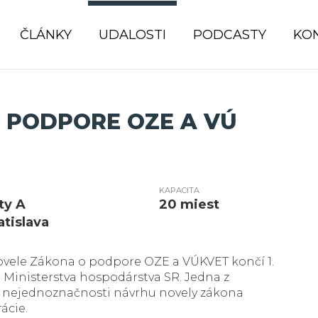
ČLÁNKY
UDALOSTI
PODCASTY
KO
 PODPORE OZE A VÚ
KAPACITA
ity A
20 miest
atislava
vele Zákona o podpore OZE a VÚKVET končí 1.
 Ministerstva hospodárstva SR. Jedna z
ce nejednoznačnosti návrhu novely zákona
ácie.