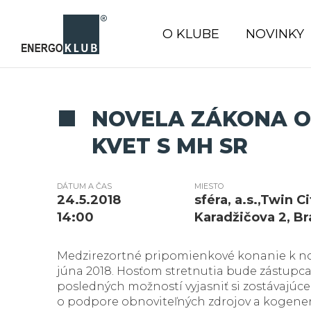
O KLUBE
NOVINKY
NOVELA ZÁKONA O
KVET S MH SR
DÁTUM A ČAS
MIESTO
24.5.2018
sféra, a.s.,Twin C
14:00
Karadžičova 2, Br
Medzirezortné pripomienkové konanie k no
júna 2018. Hosťom stretnutia bude zástupca
posledných možností vyjasniť si zostávajú
o podpore obnoviteľných zdrojov a kogener