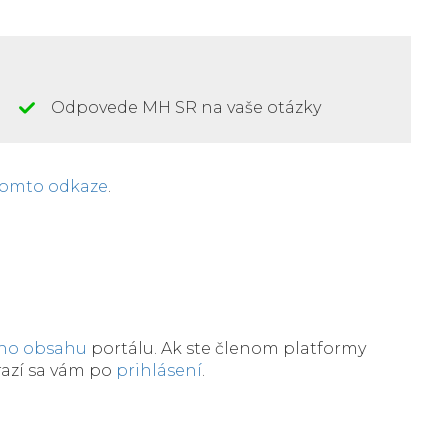
Odpovede MH SR na vaše otázky
tomto odkaze
.
eho obsahu
portálu. Ak ste členom platformy
razí sa vám po
prihlásení
.