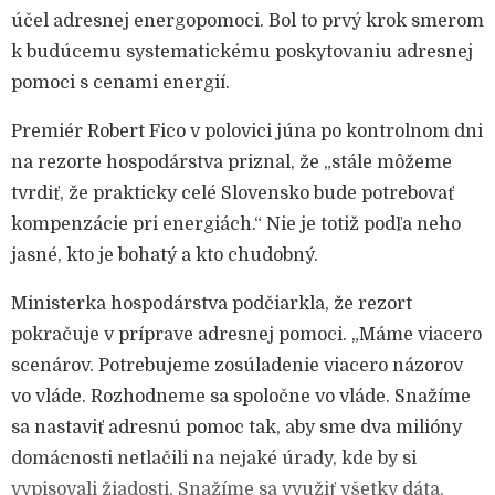
účel adresnej energopomoci. Bol to prvý krok smerom
k budúcemu systematickému poskytovaniu adresnej
pomoci s cenami energií.
Premiér Robert Fico v polovici júna po kontrolnom dni
na rezorte hospodárstva priznal, že „stále môžeme
tvrdiť, že prakticky celé Slovensko bude potrebovať
kompenzácie pri energiách.“ Nie je totiž podľa neho
jasné, kto je bohatý a kto chudobný.
Ministerka hospodárstva podčiarkla, že rezort
pokračuje v príprave adresnej pomoci. „Máme viacero
scenárov. Potrebujeme zosúladenie viacero názorov
vo vláde. Rozhodneme sa spoločne vo vláde. Snažíme
sa nastaviť adresnú pomoc tak, aby sme dva milióny
domácnosti netlačili na nejaké úrady, kde by si
vypisovali žiadosti. Snažíme sa využiť všetky dáta,