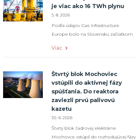
je viac ako 16 TWh plynu
5. 8. 2026
Podľa údajov Gas Infrastructure
Europe bolo na Slovensku začiatkom
augusta uskladnených 16,35 TWh plynu,
Viac
čo predstavuje naplnenosť zásobníkov
na úrovni 44,5 %. K dispozícii je aj viac
ako 5 TWh plynu v zásobníku
Štvrtý blok Mochoviec
spoločnosti SPP Storage v susednom
vstúpili do aktívnej fázy
Česku, ktorý je prepojený so
spúšťania. Do reaktora
slovenskou plynárenskou sústavou.
zaviezli prvú palivovú
Spoločnosť Slovenský plynárenský
kazetu
priemysel (SPP) zároveň informovala,
30. 6. 2026
že plní harmonogram stanovený
Štvrtý blok Jadrovej elektrárne
rozhodnutím Ministerstva
Mochovce vstúpil do rozhodujúcej fázy
hospodárstva SR vo všeobecnom