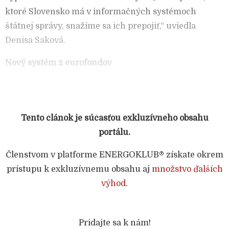
ktoré Slovensko má v informačných systémoch
štátnej správy, snažíme sa ich prepojiť,“ uviedla
Denisa Saková.
Nový systém z eurofondov
Tento článok je súčasťou exkluzívneho obsahu
portálu.
Členstvom v platforme ENERGOKLUB® získate okrem
prístupu k exkluzívnemu obsahu aj
množstvo ďalších
výhod
.
Pridajte sa k nám!