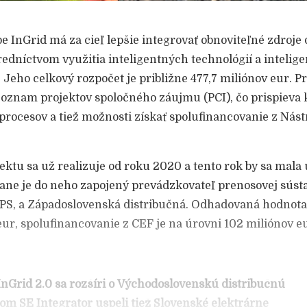
e InGrid má za cieľ lepšie integrovať obnoviteľné zdroje 
redníctvom využitia inteligentných technológií a intelig
eho celkový rozpočet je približne 477,7 miliónov eur. Pr
oznam projektov spoločného záujmu (PCI), čo prispieva 
procesov a tiež možnosti získať spolufinancovanie z Nást
jektu sa už realizuje od roku 2020 a tento rok by sa mala
rane je do neho zapojený prevádzkovateľ prenosovej sústa
PS, a Západoslovenská distribučná. Odhadovaná hodnota 
eur, spolufinancovanie z CEF je na úrovni 102 miliónov e
nGrid 2.0 sa rozšíri o Východoslovenskú distribučnú
tom SE Integrator uspeli tiež Slovenské elektrárne