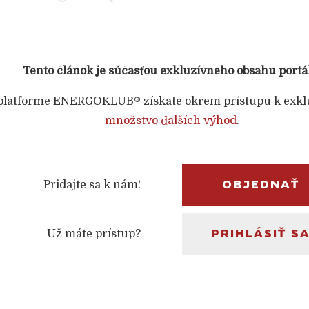
Tento článok je súčasťou exkluzívneho obsahu portá
platforme ENERGOKLUB® získate okrem prístupu k exkl
množstvo ďalších výhod
.
OBJEDNAŤ
Pridajte sa k nám!
PRIHLÁSIŤ S
Už máte prístup?