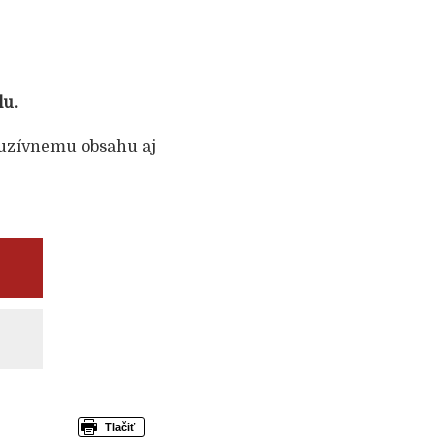
lu.
uzívnemu obsahu aj
A
Tlačiť