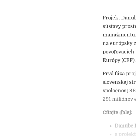
Projekt Danub
sústavy prost
manažmentu. J
na európsky z
povoľovacích 
Európy (CEF).
Prvá fáza pro
slovenskej st
spoločnosť SE
291 miliónov 
Čítajte ďalej:
Danube I
s projek