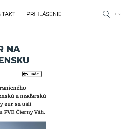
NTAKT
PRIHLÁSENIE
EN
R NA
VENSKU
Tlačiť
hraničného
venskú a maďarskú
y eur sa ušli
u PVE Čierny Váh.