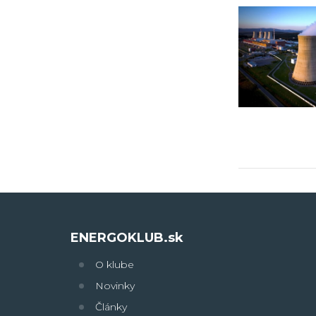
ENERGOKLUB.sk
O klube
Novinky
Články