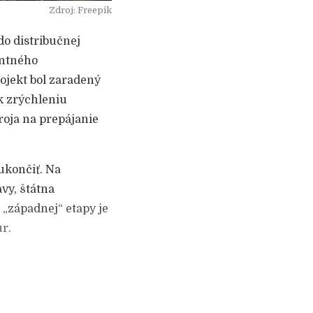
Zdroj: Freepik
do distribučnej
entného
ojekt bol zaradený
k zrýchleniu
roja na prepájanie
 ukončiť. Na
vy, štátna
„západnej“ etapy je
ur.