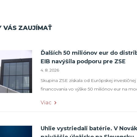
 VÁS ZAUJÍMAŤ
Ďalších 50 miliónov eur do distri
EIB navýšila podporu pre ZSE
4. 8. 2026
Skupina ZSE získala od Európskej investičnej
financovania vo výške 50 miliónov eur na mod
sústavy. Celkový objem podpory EIB pre ten
Viac
dosiahol 400 miliónov eur. Prostriedky maj
rozšírenia vedení, modernizácie rozvodní a t
nasadzovania IMS a automatizácie distribučn
Uhlie vystriedali batérie. V Nová
investičná banka (EIB) poskytla Skupine ZSE ď
najväčšie úložisko na Slovensku