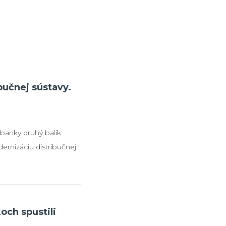
bučnej sústavy.
 banky druhý balík
ernizáciu distribučnej
to program tak
ú smerovať do obnovy a
ransformátorov,
ej sústavy. Európska
koch spustili
alší úver vo výške 50