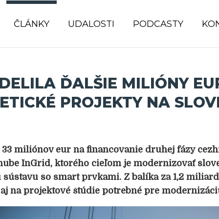
ČLÁNKY
UDALOSTI
PODCASTY
KO
IDELILA ĎALŠIE MILIÓNY EU
ETICKÉ PROJEKTY NA SLO
 33 miliónov eur na financovanie druhej fázy cez
nube InGrid, ktorého cieľom je modernizovať slo
 sústavu so smart prvkami. Z balíka za 1,2 miliard
 aj na projektové štúdie potrebné pre modernizáci