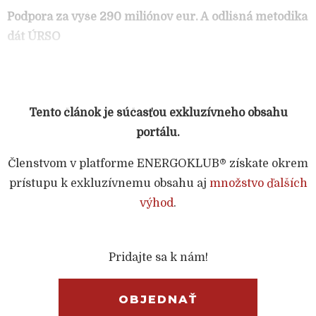
Podpora za vyše 290 miliónov eur. A odlišná metodika
dát ÚRSO
Tento článok je súčasťou exkluzívneho obsahu
portálu.
Členstvom v platforme ENERGOKLUB® získate okrem
prístupu k exkluzívnemu obsahu aj
množstvo ďalších
výhod
.
Pridajte sa k nám!
OBJEDNAŤ