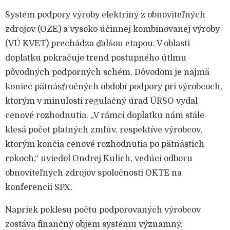
Systém podpory výroby elektriny z obnoviteľných
zdrojov (OZE) a vysoko účinnej kombinovanej výroby
(VÚ KVET) prechádza ďalšou etapou. V oblasti
doplatku pokračuje trend postupného útlmu
pôvodných podporných schém. Dôvodom je najmä
koniec pätnásťročných období podpory pri výrobcoch,
ktorým v minulosti regulačný úrad ÚRSO vydal
cenové rozhodnutia. „V rámci doplatku nám stále
klesá počet platných zmlúv, respektíve výrobcov,
ktorým končia cenové rozhodnutia po pätnástich
rokoch,“ uviedol Ondrej Kulich, vedúci odboru
obnoviteľných zdrojov spoločnosti OKTE na
konferencii SPX.
Napriek poklesu počtu podporovaných výrobcov
zostáva finančný objem systému významný.