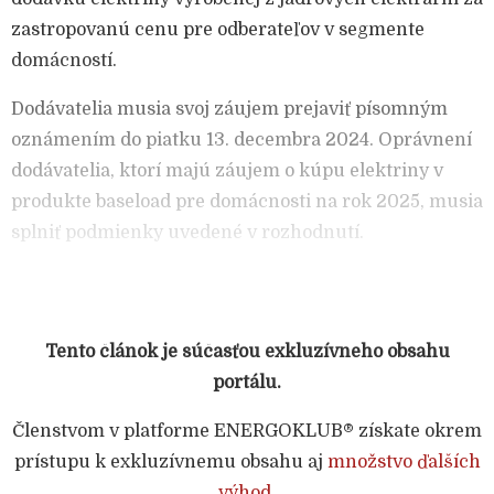
zastropovanú cenu pre odberateľov v segmente
domácností.
Dodávatelia musia svoj záujem prejaviť písomným
oznámením do piatku 13. decembra 2024. Oprávnení
dodávatelia, ktorí majú záujem o kúpu elektriny v
produkte baseload pre domácnosti na rok 2025, musia
splniť podmienky uvedené v rozhodnutí.
Tento článok je súčasťou exkluzívneho obsahu
portálu.
Členstvom v platforme ENERGOKLUB® získate okrem
prístupu k exkluzívnemu obsahu aj
množstvo ďalších
výhod
.