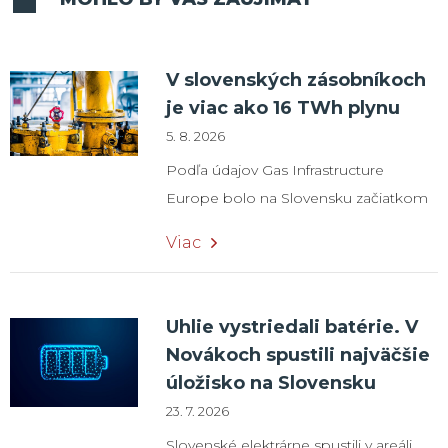
V slovenských zásobníkoch
je viac ako 16 TWh plynu
5. 8. 2026
Podľa údajov Gas Infrastructure
Europe bolo na Slovensku začiatkom
augusta uskladnených 16,35 TWh plynu,
Viac
čo predstavuje naplnenosť zásobníkov
na úrovni 44,5 %. K dispozícii je aj viac
ako 5 TWh plynu v zásobníku
Uhlie vystriedali batérie. V
spoločnosti SPP Storage v susednom
Novákoch spustili najväčšie
Česku, ktorý je prepojený so
úložisko na Slovensku
slovenskou plynárenskou sústavou.
23. 7. 2026
Spoločnosť Slovenský plynárenský
Slovenské elektrárne spustili v areáli