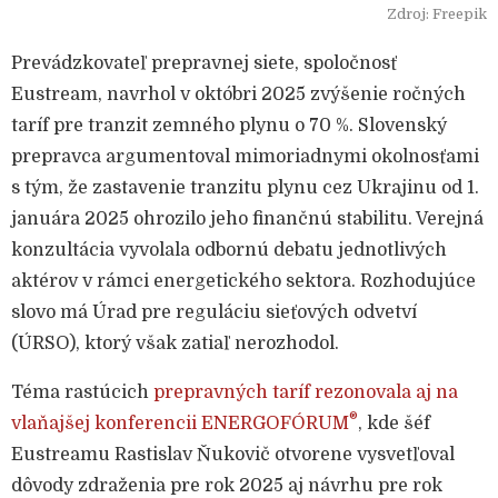
Zdroj: Freepik
Prevádzkovateľ prepravnej siete, spoločnosť
Eustream, navrhol v októbri 2025 zvýšenie ročných
taríf pre tranzit zemného plynu o 70 %. Slovenský
prepravca argumentoval mimoriadnymi okolnosťami
s tým, že zastavenie tranzitu plynu cez Ukrajinu od 1.
januára 2025 ohrozilo jeho finančnú stabilitu. Verejná
konzultácia vyvolala odbornú debatu jednotlivých
aktérov v rámci energetického sektora. Rozhodujúce
slovo má Úrad pre reguláciu sieťových odvetví
(ÚRSO), ktorý však zatiaľ nerozhodol.
Téma rastúcich
prepravných taríf rezonovala aj na
®
vlaňajšej konferencii ENERGOFÓRUM
, kde šéf
Eustreamu Rastislav Ňukovič otvorene vysvetľoval
dôvody zdraženia pre rok 2025 aj návrhu pre rok