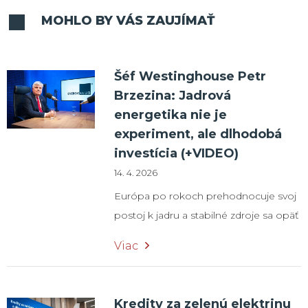
MOHLO BY VÁS ZAUJÍMAŤ
Šéf Westinghouse Petr
Brzezina: Jadrová
energetika nie je
experiment, ale dlhodobá
investícia (+VIDEO)
14. 4. 2026
Európa po rokoch prehodnocuje svoj
postoj k jadru a stabilné zdroje sa opäť
dostávajú do centra pozornosti.
Viac
Slovensko v tomto kontexte zvažuje
výstavbu nového jadrového bloku v
Jaslovských Bohuniciach. V rozhovore
Kredity za zelenú elektrinu