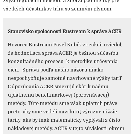
zvýši regulačnú neistotu a zhorší podmienky pre
všetkých účastníkov trhu so zemným plynom.
Stanovisko spoločnosti Eustream k správe ACER
Hovorca Eustream Pavel Kubík v reakcii uviedol,
že hodnotiaca správa ACER je bežnou súčasťou
konzultačného procesu k metodike určovania
cien. „Správa podľa nášho názoru nijako
nespochybňuje samotné navrhované výšky taríf.
Odporúčania ACER smerujú skôr k nášmu
uplatneniu benchmarkovej (porovnávacej)
metódy. Túto metódu sme však uplatnili práve
preto, aby sme vedeli navrhnúť výrazne nižšie
tarify, aké by inak matematicky vyplývali z čisto
nákladovej metódy. ACER v tejto súvislosti, okrem