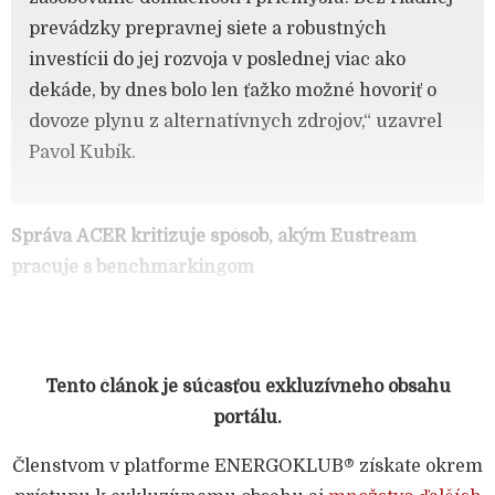
prevádzky prepravnej siete a robustných
investícii do jej rozvoja v poslednej viac ako
dekáde, by dnes bolo len ťažko možné hovoriť o
dovoze plynu z alternatívnych zdrojov,“ uzavrel
Pavol Kubík.
Správa ACER kritizuje spôsob, akým Eustream
pracuje s benchmarkingom
Tento článok je súčasťou exkluzívneho obsahu
portálu.
Členstvom v platforme ENERGOKLUB® získate okrem