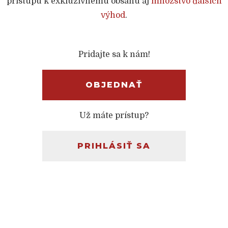
prístupu k exkluzívnemu obsahu aj
množstvo ďalších
výhod
.
Pridajte sa k nám!
OBJEDNAŤ
Už máte prístup?
PRIHLÁSIŤ SA