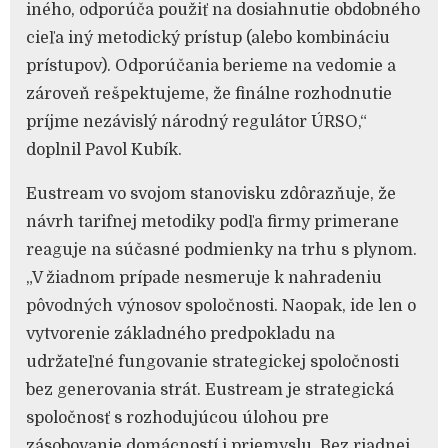
iného, odporúča použiť na dosiahnutie obdobného
cieľa iný metodický prístup (alebo kombináciu
prístupov). Odporúčania berieme na vedomie a
zároveň rešpektujeme, že finálne rozhodnutie
príjme nezávislý národný regulátor ÚRSO,“
doplnil Pavol Kubík.
Eustream vo svojom stanovisku zdôrazňuje, že
návrh tarifnej metodiky podľa firmy primerane
reaguje na súčasné podmienky na trhu s plynom.
„V žiadnom prípade nesmeruje k nahradeniu
pôvodných výnosov spoločnosti. Naopak, ide len o
vytvorenie základného predpokladu na
udržateľné fungovanie strategickej spoločnosti
bez generovania strát. Eustream je strategická
spoločnosť s rozhodujúcou úlohou pre
zásobovanie domácností i priemyslu. Bez riadnej