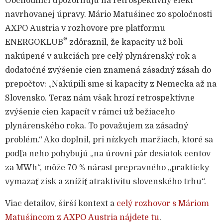
Obchodníci upozorňujú na retrospektívny efekt
navrhovanej úpravy. Mário Matušinec zo spoločnosti
AXPO Austria v rozhovore pre platformu
®
ENERGOKLUB
zdôraznil, že kapacity už boli
nakúpené v aukciách pre celý plynárenský rok a
dodatočné zvýšenie cien znamená zásadný zásah do
prepočtov: „Nakúpili sme si kapacity z Nemecka až na
Slovensko. Teraz nám však hrozí retrospektívne
zvýšenie cien kapacít v rámci už bežiaceho
plynárenského roka. To považujem za zásadný
problém.“ Ako doplnil, pri nízkych maržiach, ktoré sa
podľa neho pohybujú „na úrovni pár desiatok centov
za MWh“, môže 70 % nárast prepravného „prakticky
vymazať zisk a znížiť atraktivitu slovenského trhu“.
Viac detailov, širší kontext a
celý rozhovor s Máriom
Matušincom z AXPO Austria nájdete tu
.