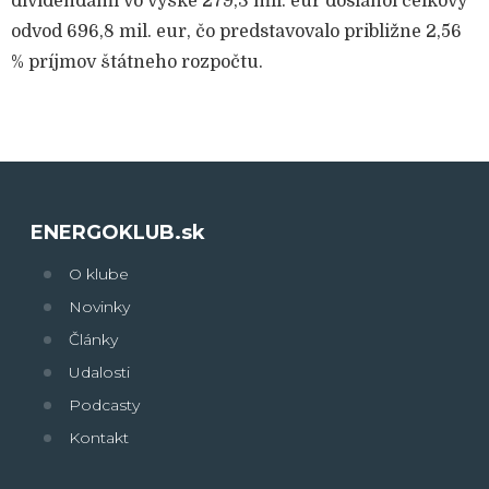
dividendami vo výške 279,3 mil. eur dosiahol celkový
odvod 696,8 mil. eur, čo predstavovalo približne 2,56
% príjmov štátneho rozpočtu.
ENERGOKLUB.sk
O klube
Novinky
Články
Udalosti
Podcasty
Kontakt