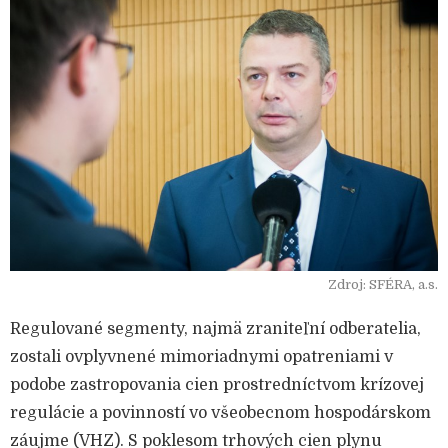
Zdroj: SFÉRA, a.s.
Regulované segmenty, najmä zraniteľní odberatelia,
zostali ovplyvnené mimoriadnymi opatreniami v
podobe zastropovania cien prostredníctvom krízovej
regulácie a povinností vo všeobecnom hospodárskom
záujme (VHZ). S poklesom trhových cien plynu