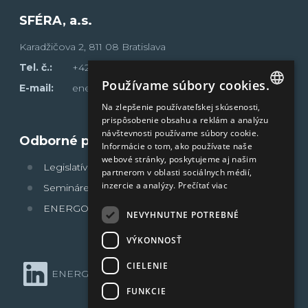
SFÉRA, a.s.
Karadžičova 2, 811 08 Bratislava
Tel. č.:
+421 2 502 13 142
Používame súbory cookies.
E-mail:
energoklub@sfera.sk
Na zlepšenie používateľskej skúsenosti,
SLOVAK
prispôsobenie obsahu a reklám a analýzu
návštevnosti používame súbory cookie.
ENGLISH
Odborné portály
Informácie o tom, ako používate naše
webové stránky, poskytujeme aj našim
Legislatívne povinnosti
partnerom v oblasti sociálnych médií,
inzercie a analýzy.
Prečítať viac
Semináre sféra
®
ENERGOFÓRUM
NEVYHNUTNE POTREBNÉ
VÝKONNOSŤ
CIELENIE
®
ENERGOKLUB
na LinkedIn
FUNKCIE