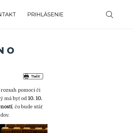
NTAKT
PRIHLÁSENIE
N O
Tlačiť
 rozsah pomoci či
ný má byť od
10. 10.
ností
, čo bude stáť
ndov.