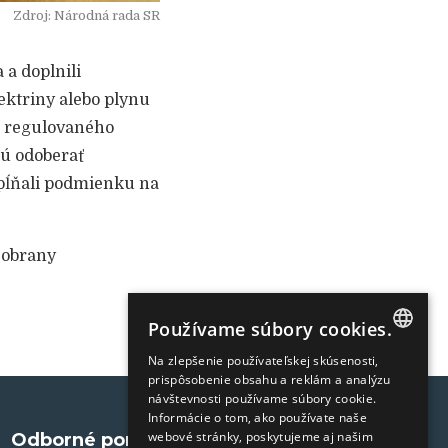
Zdroj: Národná rada SR
a doplnili
ektriny alebo plynu
u regulovaného
nú odoberať
spĺňali podmienku na
a obrany
Používame súbory cookies.
Na zlepšenie používateľskej skúsenosti,
SLOVAK
prispôsobenie obsahu a reklám a analýzu
návštevnosti používame súbory cookie.
ENGLISH
Informácie o tom, ako používate naše
webové stránky, poskytujeme aj našim
Odborné portály