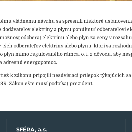
ému vládnemu návrhu sa spresnili niektoré ustanovenia 
e dodávateľov elektriny a plynu ponúknuť odberateľovi el
možnosť odoberať elektrinu alebo plyn za ceny v rozsah
e tých odberateľov elektriny alebo plynu, ktorí sa rozhod
bo plyn mimo regulovaného rámca, o. i. z dôvodu, aby ne
na adresnú energopomoc.
tiež k zákonu pripojili nesúvisiaci prílepok týkajúcich s
 SR. Zákon ešte musí podpísať prezident.
SFÉRA, a.s.