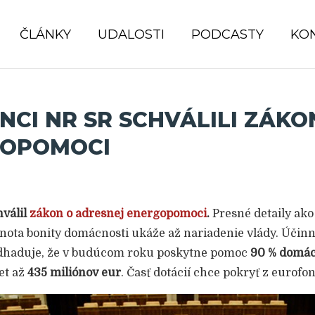
ČLÁNKY
UDALOSTI
PODCASTY
KO
NCI NR SR SCHVÁLILI ZÁKO
GOPOMOCI
válil
zákon o adresnej energopomoci
.
Presné detaily ako
ota bonity domácnosti ukáže až nariadenie vlády. Účin
odhaduje, že v budúcom roku poskytne pomoc
90 % domác
et až
435 miliónov eur
. Časť dotácií chce pokryť z eurofo