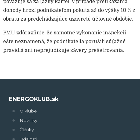
považuje sa za ťažký kartel. V prípade preukázania
dohody hrozí podnikateľom pokuta až do výšky 10 % z
obratu za predchádzajúce uzavreté účtovné obdobie.
PMÚ zdôrazňuje, že samotné vykonanie inšpekcií
ešte neznamená, že podnikatelia porušili súťažné
pravidlá ani neprejudikuje závery prešetrovania.
ENERGOKLUB.sk
O klube
Novinky
Články
Udalosti