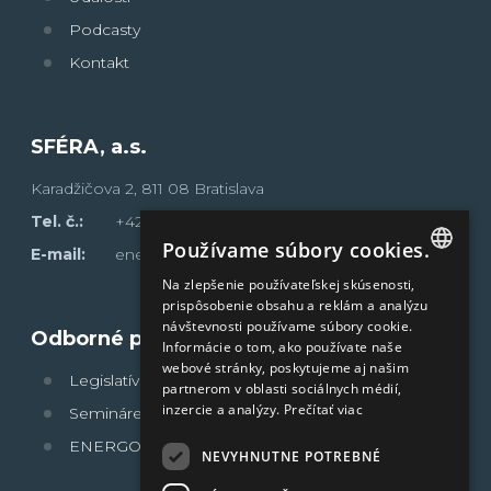
Podcasty
Kontakt
SFÉRA, a.s.
Karadžičova 2, 811 08 Bratislava
Tel. č.:
+421 2 502 13 142
Používame súbory cookies.
E-mail:
energoklub@sfera.sk
Na zlepšenie používateľskej skúsenosti,
SLOVAK
prispôsobenie obsahu a reklám a analýzu
návštevnosti používame súbory cookie.
ENGLISH
Odborné portály
Informácie o tom, ako používate naše
webové stránky, poskytujeme aj našim
Legislatívne povinnosti
partnerom v oblasti sociálnych médií,
inzercie a analýzy.
Prečítať viac
Semináre sféra
®
ENERGOFÓRUM
NEVYHNUTNE POTREBNÉ