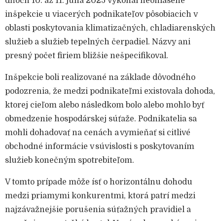
dňoch 10. až 11. júna 2025 vykonal neohlásené
inšpekcie u viacerých podnikateľov pôsobiacich v
oblasti poskytovania klimatizačných, chladiarenských
služieb a služieb tepelných čerpadiel. Názvy ani
presný počet firiem bližšie nešpecifikoval.
Inšpekcie boli realizované na základe dôvodného
podozrenia, že medzi podnikateľmi existovala dohoda,
ktorej cieľom alebo následkom bolo alebo mohlo byť
obmedzenie hospodárskej súťaže. Podnikatelia sa
mohli dohadovať na cenách a vymieňať si citlivé
obchodné informácie v súvislosti s poskytovaním
služieb konečným spotrebiteľom.
V tomto prípade môže ísť o horizontálnu dohodu
medzi priamymi konkurentmi, ktorá patrí medzi
najzávažnejšie porušenia súťažných pravidiel a