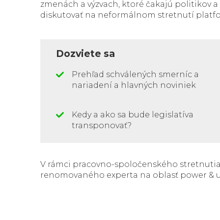
zmenách a výzvach, ktoré čakajú politikov 
diskutovať na neformálnom stretnutí pla
Dozviete sa
Prehľad schválených smerníc a
nariadení a hlavných noviniek
Kedy a ako sa bude legislatíva
transponovať?
V rámci pracovno-spoločenského stretnuti
renomovaného experta na oblasť power & ut