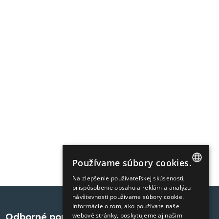
Používame súbory cookies.
Na zlepšenie používateľskej skúsenosti,
SLOVAK
prispôsobenie obsahu a reklám a analýzu
návštevnosti používame súbory cookie.
ENGLISH
Informácie o tom, ako používate naše
webové stránky, poskytujeme aj našim
Odborné portály