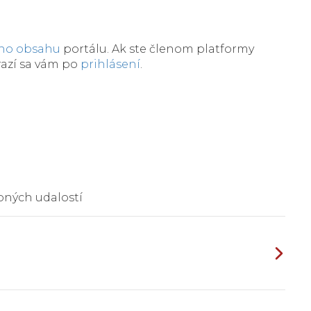
eho obsahu
portálu. Ak ste členom platformy
razí sa vám po
prihlásení
.
bných udalostí