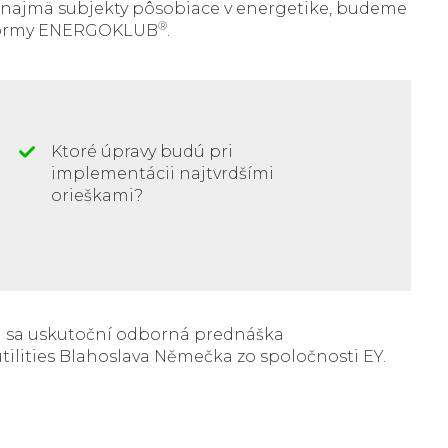
a najmä subjekty pôsobiace v energetike, budeme
®
tformy ENERGOKLUB
.
Ktoré úpravy budú pri
implementácii najtvrdšími
orieškami?
a sa uskutoční odborná prednáška
ilities Blahoslava Němečka zo spoločnosti EY.