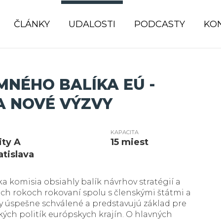
ČLÁNKY
UDALOSTI
PODCASTY
KO
MNÉHO BALÍKA EÚ -
A NOVÉ VÝZVY
KAPACITA
ity A
15 miest
atislava
komisia obsiahly balík návrhov stratégií a
dvoch rokoch rokovaní spolu s členskými štátmi a
y úspešne schválené a predstavujú základ pre
kých politík európskych krajín. O hlavných