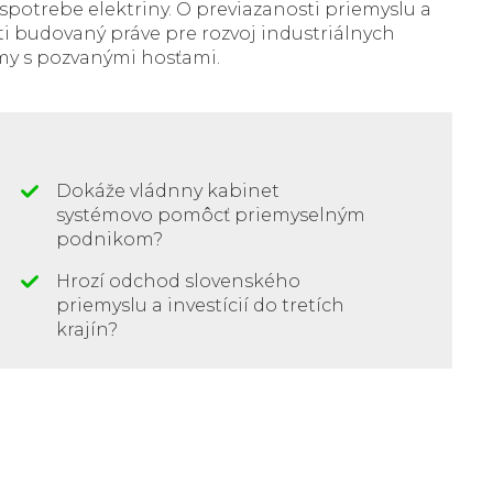
 spotrebe elektriny. O previazanosti priemyslu a
asti budovaný práve pre rozvoj industriálnych
my s pozvanými hosťami.
Dokáže vládnny kabinet
systémovo pomôcť priemyselným
podnikom?
Hrozí odchod slovenského
priemyslu a investícií do tretích
krajín?