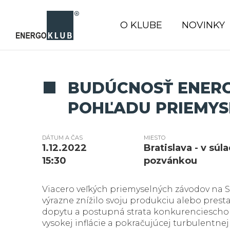
O KLUBE
NOVINKY
BUDÚCNOSŤ ENERG
POHĽADU PRIEMYS
DÁTUM A ČAS
MIESTO
1.12.2022
Bratislava - v súl
15:30
pozvánkou
Viacero veľkých priemyselných závodov na 
výrazne znížilo svoju produkciu alebo pres
dopytu a postupná strata konkurenciescho
vysokej inflácie a pokračujúcej turbulentne