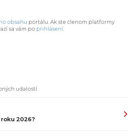
eho obsahu
portálu. Ak ste členom platformy
razí sa vám po
prihlásení
.
bných udalostí
v roku 2026?