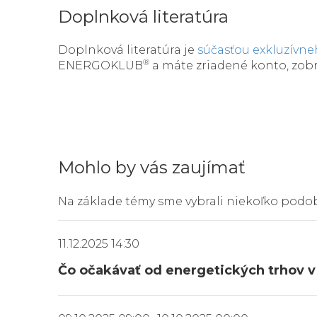
Doplnková literatúra
Doplnková literatúra je
súčasťou exkluzívn
®
ENERGOKLUB
a máte zriadené konto, zob
Mohlo by vás zaujímať
Na základe témy sme vybrali niekoľko podo
11.12.2025 14:30
Čo očakávať od energetických trhov 