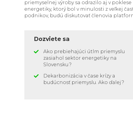
priemyselnej výroby sa odrazilo aj v poklese
energetiky, ktorý bol v minulosti z veľkej č
podnikov, budú diskutovať členovia platfor
Dozviete sa
Ako prebiehajúci útlm priemyslu
zasiahol sektor energetiky na
Slovensku?
Dekarbonizácia v čase krízy a
budúcnosť priemyslu. Ako ďalej?