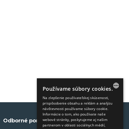
Používame súbory cookies.
Na zlepšenie používateľskej skúsenosti,
SLOVAK
prispôsobenie obsahu a reklám a analýzu
návštevnosti používame súbory cookie.
ENGLISH
Informácie o tom, ako používate naše
webové stránky, poskytujeme aj našim
Odborné portály
partnerom v oblasti sociálnych médií,