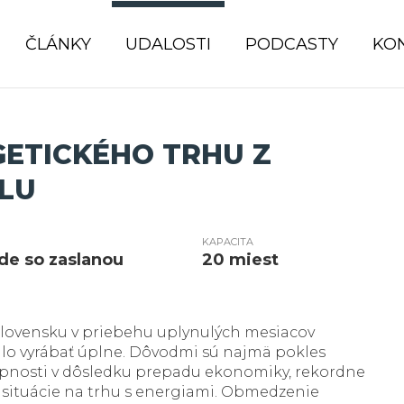
ČLÁNKY
UDALOSTI
PODCASTY
KO
ETICKÉHO TRHU Z
LU
KAPACITA
ade so zaslanou
20 miest
Slovensku v priebehu uplynulých mesiacov
talo vyrábať úplne. Dôvodmi sú najmä pokles
pnosti v dôsledku prepadu ekonomiky, rekordne
j situácie na trhu s energiami. Obmedzenie