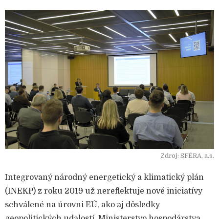
Zdroj: SFÉRA, a.s.
Integrovaný národný energetický a klimatický plán
(INEKP) z roku 2019 už nereflektuje nové iniciatívy
schválené na úrovni EÚ, ako aj dôsledky
geopolitických udalostí. Ministerstvo hospodárstva