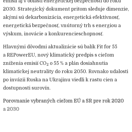
emisií aj v oblasti energetickej bezpečnosti do roku
2030. Strategický dokument pritom sleduje dimenzie,
akými sú dekarbonizácia, energetická efektívnosť,
energetická bezpečnosť, vnútorný trh s energiou a
výskum, inovácie a konkurencieschopnosť.
Hlavnými dôvodmi aktualizácie sú balík Fit for 55
a REPowerEU, nový klimatický predpis s cieľom
zníženia emisií CO
o 55 % a plán dosiahnutia
2
klimatickej neutrality do roku 2050. Rovnako udalosti
po invázii Ruska na Ukrajinu viedli k rastu cien a
dostupnosti surovín.
Porovnanie vybraných cieľom EÚ a SR pre rok 2020
a 2030