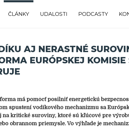
ČLÁNKY
UDALOSTI
PODCASTY
KO
DÍKU AJ NERASTNÉ SUROVI
ORMA EURÓPSKEJ KOMISIE
RUJE
tforma má pomôcť posilniť energetickú bezpečnos
om spustení vodíkového mechanizmu sa Európsk
 na kritické suroviny, ktoré sú kľúčové pre výro
ebo obrannom priemysle. Vo výhľade je mechani