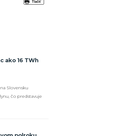
Tlačiť
ac ako 16 TWh
 na Slovensku
ynu, čo predstavuje
ozícii je aj viac ako 5
rage v susednom
nárenskou sústavou.
 (SPP) zároveň
rvom polroku