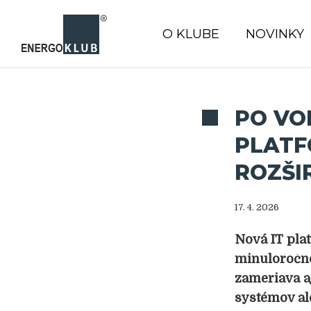
O KLUBE
NOVINKY
PO VO
PLATF
ROZŠI
17. 4. 2026
Nová IT pla
minuloročn
zameriava aj
systémov al