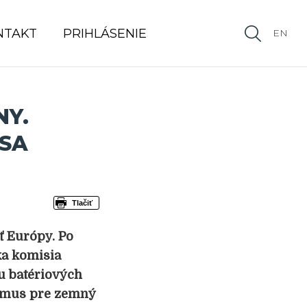
NTAKT
PRIHLÁSENIE
EN
NY.
 SA
Tlačiť
ť Európy. Po
a komisia
bu batériových
zmus pre zemný