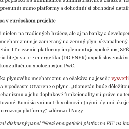
bez poplatku a s minimálnou administratívnou záťažou; 
resunúť mimo platformy a dohodnúť si obchodné detaily
pa v európskom projekte
i nielen na tradičných hráčov, ale aj na banky a develope
tí mechanizmus je zameraný na zemný plyn, skvapalnený
metán. IT riešenie platformy implementuje spoločnosť SFÉ
iaditeľstva pre energetiku (DG ENER) uspeli slovenskí sof
 konzultačnou spoločnosťou PwC.
zka plynového mechanizmu sa očakáva na jeseň,“
vysvetli
A v podcaste Otvorene o plyne. „Biometán bude dôležito
chanizmu a jeho doplnkové funkcionality sú práve na t
tované. Komisia vníma trh s obnoviteľnými plynmi ako j
ho rozvoja platformy,“ zdôraznil Nagy.
al diskusný panel "Nová energetická platforma EÚ" na ko