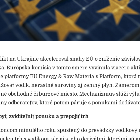
likt na Ukrajine akceleroval snahy EÚ o zníženie závislo
ka. Európska komisia v tomto smere vyvinula viacero akti
ie platformy EU Energy & Raw Materials Platform, ktorá
žovať vodík, nerastné suroviny aj zemný plyn. Zámerom
ičné obchodné či burzové miesto. Mechanizmus slúži výlu
any odberateľov, ktoré potom páruje s ponukami dodávate
yt, zviditeľniť ponuku a prepojiť trh
 koncom minulého roku spustený do prevádzky vodíkový
ielen trh s vodíkom, ale aj s jeho derivátmi, ktorými sú