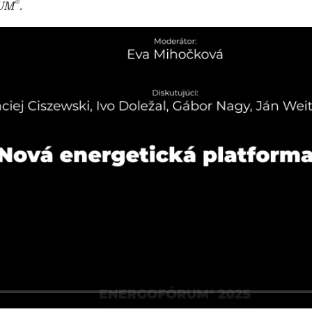
®
UM
.