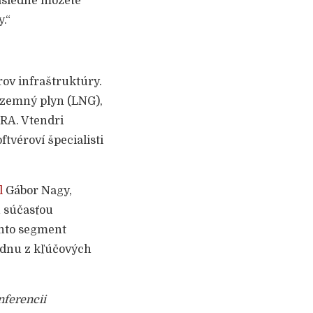
následne môžete
.“
rov infraštruktúry.
 zemný plyn (LNG),
RA. V tendri
tvéroví špecialisti
l
Gábor Nagy,
u súčasťou
ento segment
ednu z kľúčových
nferencii