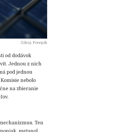
Zdroj: Freepik
sti od dodávok
vít. Jednou z nich
 má pod jednou
 Komisie nebolo
čne na zbieranie
ľov.
 mechanizmus. Ten
 amoniak, metanol