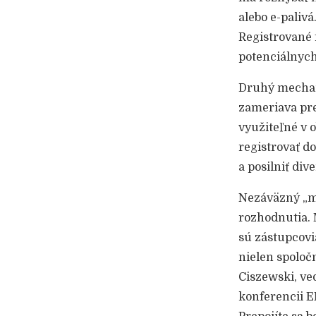
alebo e-paliv
Registrované 
potenciálnyc
Druhý mechani
zameriava pre
využiteľné v 
registrovať d
a posilniť div
Nezáväzný „ma
rozhodnutia. 
sú zástupcovi
nielen spoloč
Ciszewski, ve
konferencii