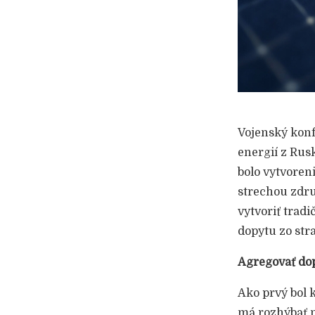
Vojenský konf
energií z Rus
bolo vytvoren
strechou zdru
vytvoriť trad
dopytu zo str
Agregovať dop
Ako prvý bol
má rozhýbať n