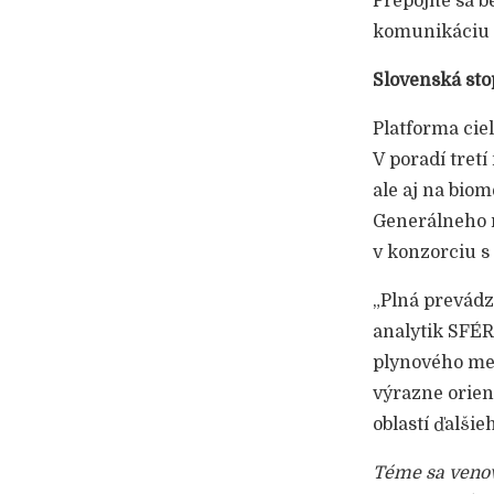
Prepojíte sa 
komunikáciu p
Slovenská sto
Platforma ciel
V poradí tre
ale aj na bio
Generálneho r
v konzorciu s
„Plná prevád
analytik SFÉR
plynového me
výrazne orien
oblastí ďalšie
Téme sa venov