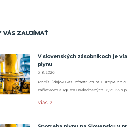
 VÁS ZAUJÍMAŤ
V slovenských zásobníkoch je vi
plynu
5. 8. 2026
Podľa údajov Gas Infrastructure Europe bolo
začiatkom augusta uskladnených 16,35 TWh pl
naplnenosť zásobníkov na úrovni 44,5 %. K disp
Viac
TWh plynu v zásobníku spoločnosti SPP Sto
Česku, ktorý je prepojený so slovenskou ply
Spoločnosť Slovenský plynárenský priemysel
Spotreba plynu na Slovensku v p