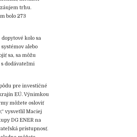
 záujem trhu.
om bolo 273
 dopytové kolo sa
 systémov alebo
jiť sa, sa môžu
 s dodávateľmi
pôdu pre investičné
 krajín EÚ. Výnimkou
rmy môžete osloviť
“ vysvetlil Maciej
nákupy DG ENER na
ateľská prístupnosť.