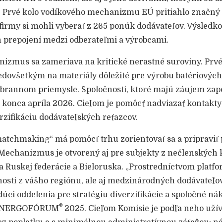
á. Prvé kolo vodíkového mechanizmu EÚ pritiahlo značný
firmy si mohli vyberať z 265 ponúk dodávateľov. Výsledk
h prepojení medzi odberateľmi a výrobcami.
zmus sa zameriava na kritické nerastné suroviny. Prvé
dovšetkým na materiály dôležité pre výrobu batériových
obrannom priemysle. Spoločnosti, ktoré majú záujem zapo
o konca apríla 2026. Cieľom je pomôcť nadviazať kontakty
erzifikáciu dodávateľských reťazcov.
tchmaking“ má pomôcť trhu zorientovať sa a pripraviť 
Mechanizmus je otvorený aj pre subjekty z nečlenských
a Ruskej federácie a Bieloruska. „Prostredníctvom platfo
nosti z vášho regiónu, ale aj medzinárodných dodávateľov,
dúci oddelenia pre stratégiu diverzifikácie a spoločné 
®
 ENERGOFÓRUM
2025. Cieľom Komisie je podľa neho užív