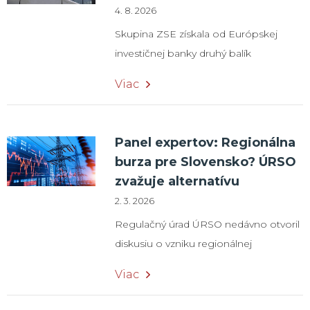
4. 8. 2026
Skupina ZSE získala od Európskej
investičnej banky druhý balík
financovania vo výške 50 miliónov eur
Viac
na modernizáciu distribučnej sústavy.
Celkový objem podpory EIB pre tento
program tak dosiahol 400 miliónov
Panel expertov: Regionálna
eur. Prostriedky majú smerovať do
burza pre Slovensko? ÚRSO
obnovy a rozšírenia vedení,
zvažuje alternatívu
modernizácie rozvodní a
2. 3. 2026
transformátorov, nasadzovania IMS a
Regulačný úrad ÚRSO nedávno otvoril
automatizácie distribučnej sústavy.
diskusiu o vzniku regionálnej
Európska investičná banka (EIB)
obchodnej platformy pre krajiny s
poskytla Skupine ZSE ďalší úver vo
Viac
podobným energetickým mixom. V
výške 50 miliónov eur na modernizáciu
®
ankete ENERGOKLUB
sme preto
elektrickej distribučnej sústavy na