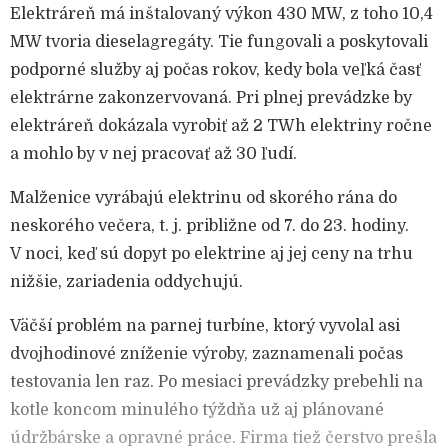
Elektráreň má inštalovaný výkon 430 MW, z toho 10,4
MW tvoria dieselagregáty. Tie fungovali a poskytovali
podporné služby aj počas rokov, kedy bola veľká časť
elektrárne zakonzervovaná. Pri plnej prevádzke by
elektráreň dokázala vyrobiť až 2 TWh elektriny ročne
a mohlo by v nej pracovať až 30 ľudí.
Malženice vyrábajú elektrinu od skorého rána do
neskorého večera, t. j. približne od 7. do 23. hodiny.
V noci, keď sú dopyt po elektrine aj jej ceny na trhu
nižšie, zariadenia oddychujú.
Väčší problém na parnej turbíne, ktorý vyvolal asi
dvojhodinové zníženie výroby, zaznamenali počas
testovania len raz. Po mesiaci prevádzky prebehli na
kotle koncom minulého týždňa už aj plánované
údržbárske a opravné práce. Firma tiež čerstvo prešla