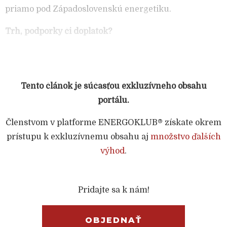
priamo pod Západoslovenskú energetiku.
Trh, podporky či doplatok?
Tento článok je súčasťou exkluzívneho obsahu
portálu.
Členstvom v platforme ENERGOKLUB® získate okrem
prístupu k exkluzívnemu obsahu aj
množstvo ďalších
výhod
.
Pridajte sa k nám!
OBJEDNAŤ