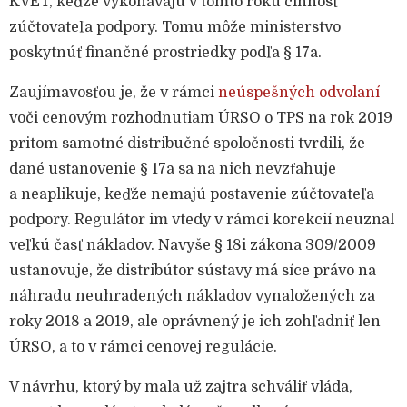
KVET, keďže vykonávajú v tomto roku činnosť
zúčtovateľa podpory. Tomu môže ministerstvo
poskytnúť finančné prostriedky podľa § 17a.
Zaujímavosťou je, že v rámci
neúspešných odvolaní
voči cenovým rozhodnutiam ÚRSO o TPS na rok 2019
pritom samotné distribučné spoločnosti tvrdili, že
dané ustanovenie § 17a sa na nich nevzťahuje
a neaplikuje, keďže nemajú postavenie zúčtovateľa
podpory. Regulátor im vtedy v rámci korekcií neuznal
veľkú časť nákladov. Navyše
§ 18i zákona 309/2009
ustanovuje, že distribútor sústavy má síce právo na
náhradu neuhradených nákladov vynaložených za
roky 2018 a 2019, ale oprávnený je ich zohľadniť len
ÚRSO, a to v rámci cenovej regulácie.
V návrhu, ktorý by mala už zajtra schváliť vláda,