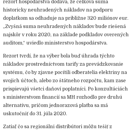
rezort hospodárstva dodáva, že celková suma
historicky neuhradených nákladov na podporu
doplatkom sa odhaduje na približne 320 miliónov eur.
„Zvyšná suma neuhradených nákladov bude riešená
najskôr v roku 2020, na základe podkladov overených
auditom,“ uviedlo ministerstvo hospodárstva.
Rezort tvrdí, že na výber bola buď úhrada týchto
nákladov prostredníctvom tarify za prevádzkovanie
systému, čo by zjavne pocítili odberatelia elektriny na
svojich účtoch, alebo zo štátneho rozpočtu, kam zase
prispievajú všetci daňoví poplatníci. Po konzultáciách
s ministerstvom financií sa MH rozhodlo pre druhú
alternatívu, pričom jednorazová platba sa má
uskutočniť do 31. júla 2020.
Zatiaľ čo sa regionálni distribútori môžu tešiť z