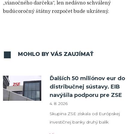
„vianočného darčeka“, len nedávno schválený
budúcoročný štátny rozpočet bude ukrátený.
MOHLO BY VÁS ZAUJÍMAŤ
Ďalších 50 miliónov eur do
distribučnej sústavy. EIB
navýšila podporu pre ZSE
4. 8. 2026
Skupina ZSE získala od Európskej
investičnej banky druhý balík
financovania vo výške 50 miliónov eur